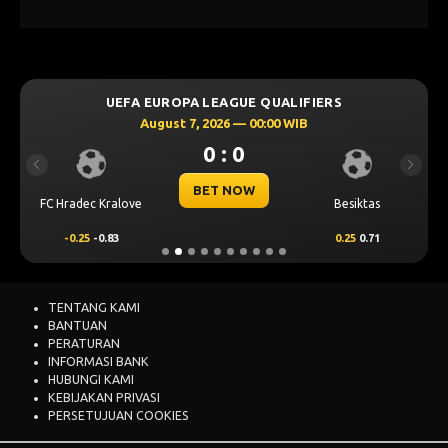
UEFA EUROPA LEAGUE QUALIFIERS
August 7, 2026 — 00:00 WIB
0 : 0
Previous
Next
BET NOW
FC Hradec Kralove
Besiktas
-0.25
-0.83
0.25
0.71
TENTANG KAMI
BANTUAN
PERATURAN
INFORMASI BANK
HUBUNGI KAMI
KEBIJAKAN PRIVASI
PERSETUJUAN COOKIES