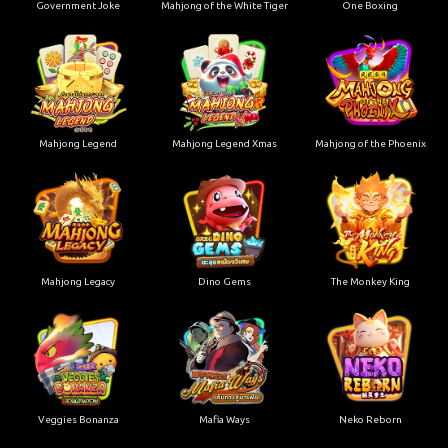
Government Joke
Mahjong of the White Tiger
One Boxing
Mahjong Legend
Mahjong Legend Xmas
Mahjong of the Phoenix
Mahjong Legacy
Dino Gems
The Monkey King
Veggies Bonanza
Mafia Ways
Neko Reborn