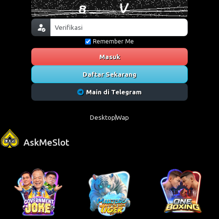
Remember Me
Masuk
Daftar Sekarang
Main di Telegram
Desktop
Wap
AskMeSlot