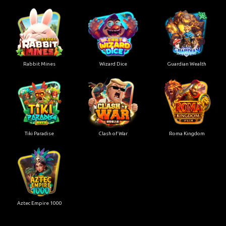
Rabbit Mines
Wizard Dice
Guardian Wealth
Tiki Paradise
Clash of War
Roma Kingdom
Aztec Empire 1000