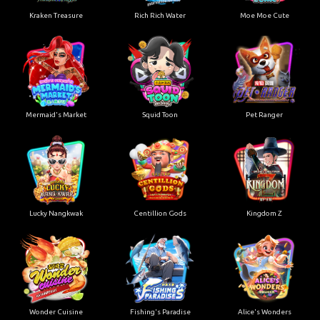
Kraken Treasure
Rich Rich Water
Moe Moe Cute
Mermaid's Market
Squid Toon
Pet Ranger
Lucky Nangkwak
Centillion Gods
Kingdom Z
Wonder Cuisine
Fishing's Paradise
Alice's Wonders