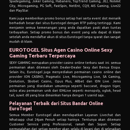
Spadegaming, Joker Gaming, Habanero, TopTrend Gaming, JILI, Nolimit
City, Microgaming, PG Soft, FastSpin, NetEnt, CQ9, AIS Gaming, Live22
dan PlayStar.
Kami juga memberikan promo bonus setiap hari serta event slot menarik
berhadiah besar dari situs Eurotogel dengan RTP paling tertinggi. Kami
menjamin semua kemenangan yang anda dapatkan pasti akan tuntas
terbayarkan. Setiap promo bonus dan event yang ada dapat di klaim
setelah anda mendaftar akun di situs Eurotogel tanpa syarat dan sangat
mudah di klaim.
EUROTOGEL Situs Agen Casino Online Sexy
Gaming Terbaru Terpercaya
SEXY GAMING merupakan provider casino online terbaru saat ini. semua
permainan akan ditemani oleh Dealer-Dealer Sexy dari Benua Eropa.
Selain itu, Eurotogel juga menyediakan permainan casino online dari
provider ION CASINO, Pragmatic Live, Microgaming Live, SA Gaming,
Evolution, Sbobet Casino, Opus Plus, Allbet dan IDN Live. Jenis
permainan yang disediakan umumnya seperti baccarat, dragon tiger,
sicbo atau permainan unik dari IDNLive seperti monopoly, oglok, head
tail, suwit dll yang bisa dimainkan hanya dengan 1 userid saja..
Pelayanan Terbaik dari Situs Bandar Online
EuroTogel
Semua Member Eurotogel akan mendapatkan Layanan Livechat dan
Whatsapp chat 24jam Penuh setiap harinya. Tentunya akan ditemani
Customer Service yang Professional, ramah dan Sopan. Setiap
permasalahan dari setiap member akan selalu di layani dan di selesaikan