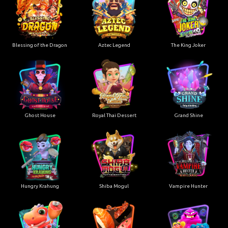
Blessing of the Dragon
Aztec Legend
The King Joker
Ghost House
Royal Thai Dessert
Grand Shine
Hungry Krahung
Shiba Mogul
Vampire Hunter