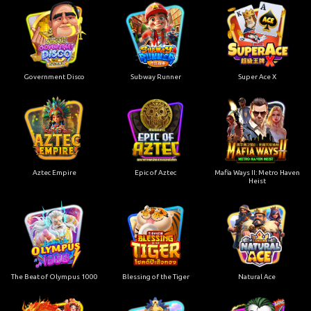
Government Disco
Subway Runner
Super Ace X
Aztec Empire
Epic of Aztec
Mafia Ways II: Metro Haven
Heist
The Beat of Olympus 1000
Blessing of the Tiger
Natural Ace